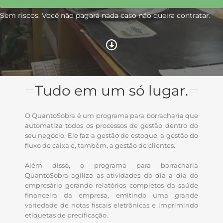
Sem riscos. Você não pagará nada caso não queira contratar.
Tudo em um só lugar.
O QuantoSobra é um programa para borracharia que
automatiza todos os processos de gestão dentro do
seu negócio. Ele faz a gestão de estoque, a gestão do
fluxo de caixa e, também, a gestão de clientes.
Além disso, o programa para borracharia
QuantoSobra agiliza as atividades do dia a dia do
empresário gerando relatórios completos da saúde
financeira da empresa, emitindo uma grande
variedade de notas fiscais eletrônicas e imprimindo
etiquetas de precificação.