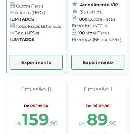
Atendimento VIP
Cupons Fiscais
3
usuários
Eletrônicos (NFC-e)
ILIMITADOS
1000
Cupons Fiscais
Eletrônicos (NFC-e)
Notas Fiscais Eletrônicas
(NF-e ou NFS-e)
100
Notas Fiscais
ILIMITADOS
Eletrônicas (NF-e ou NFS-e)
Experimente
Experimente
Emissão II
Emissão I
De R$ 199,90
De R$ 119,90
159
89
,90
,90
R$
R$