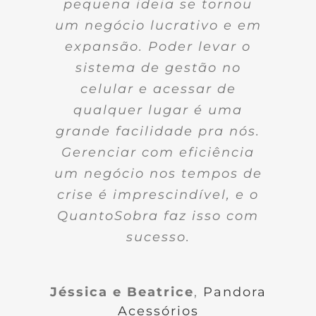
pequena ideia se tornou
um sistema de gestão
prático! E sempre que
necessidade, e cada
um negócio lucrativo e em
atualização melhora mais.
precisamos de suporte,
confiável, de fácil
manuseio e acessível em
expansão. Poder levar o
O atendimento é ótimo,
somos muito bem
atendidos! Por isso sempre
qualquer lugar através da
sistema de gestão no
sem reclamações!!!
internet é quase uma
celular e acessar de
indicamos!
necessidade nos dias de
qualquer lugar é uma
Annanda e Juliana
Blumag
grande facilidade pra nós.
hoje.
Rosana
UseRosana
Gerenciar com eficiência
um negócio nos tempos de
Fábio Noronha
Norquímica
crise é imprescindível, e o
QuantoSobra faz isso com
sucesso.
Jéssica e Beatrice
,
Pandora
Acessórios