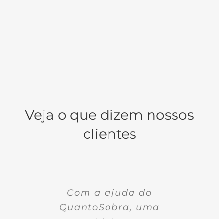
Veja o que dizem nossos
clientes
O QuantoSobra é um
É um ótimo sistema,
Para o mercado
Com a ajuda do
coincide conforme a nossa
competitivo, investir em
programa completo e
QuantoSobra, uma